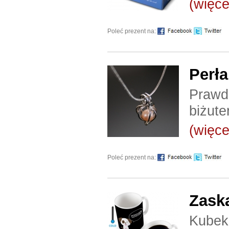
(więcej
Poleć prezent na:
Perła
Prawdz
biżuter
(więcej
Poleć prezent na:
Zask
Kubek 