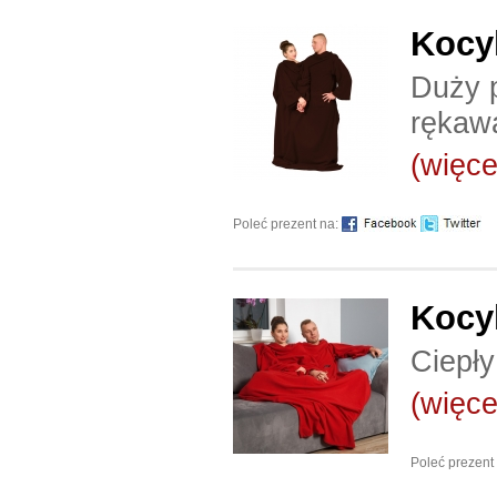
Kocyk
Duży 
rękaw
(więcej
Poleć prezent na:
Kocyk
Ciepł
(więcej
Poleć prezent