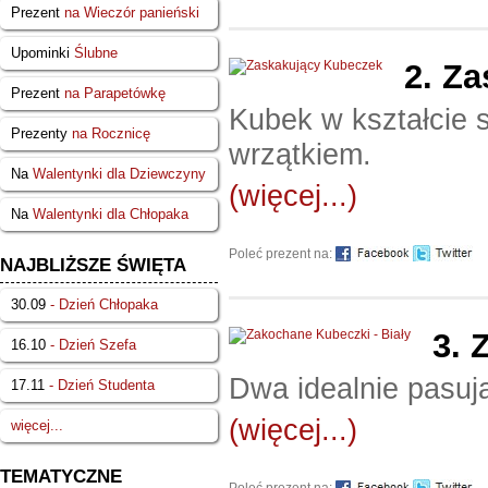
Prezent
na Wieczór panieński
Upominki
Ślubne
2.
Za
Prezent
na Parapetówkę
Kubek w kształcie s
Prezenty
na Rocznicę
wrzątkiem.
Na
Walentynki dla Dziewczyny
(więcej...)
Na
Walentynki dla Chłopaka
Poleć prezent na:
NAJBLIŻSZE ŚWIĘTA
30.09
- Dzień Chłopaka
3.
Z
16.10
- Dzień Szefa
Dwa idealnie pasują
17.11
- Dzień Studenta
(więcej...)
więcej...
TEMATYCZNE
Poleć prezent na: