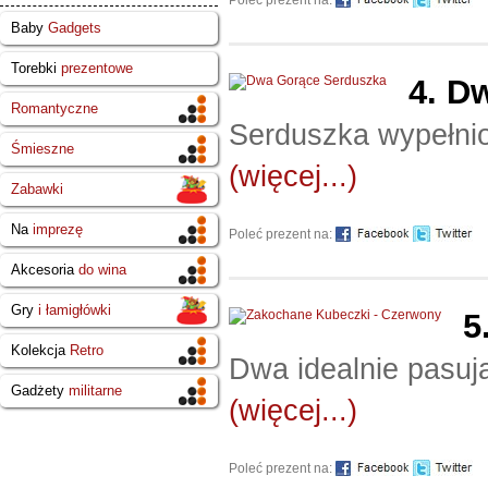
Baby
Gadgets
Torebki
prezentowe
4.
Dw
Romantyczne
Serduszka wypełnio
Śmieszne
(więcej...)
Zabawki
Na
imprezę
Poleć prezent na:
Akcesoria
do wina
Gry
i łamigłówki
5
Kolekcja
Retro
Dwa idealnie pasują
Gadżety
militarne
(więcej...)
Poleć prezent na: