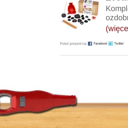
Kompl
ozdob
(więcej
Poleć prezent na: