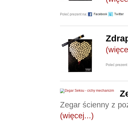
Poleć prezent na:
Zdrap
(więcej
Poleć prezent
Z
Zegar ścienny z po
(więcej...)