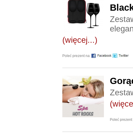
Blac
Zesta
elegan
(więcej...)
Poleć prezent na:
Gorą
Zesta
(więcej
Poleć prezent