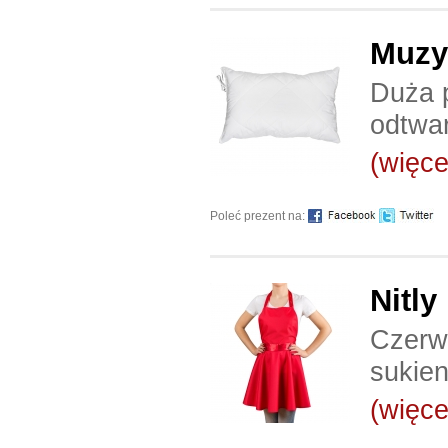
Muzy
Duża 
odtwa
(więcej
Poleć prezent na:
Nitly
Czerwo
sukien
(więcej