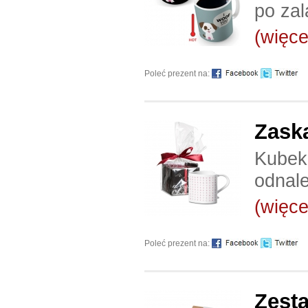
po zal
(więcej
Poleć prezent na:
Zask
Kubek 
odnale
(więcej
Poleć prezent na:
Zest