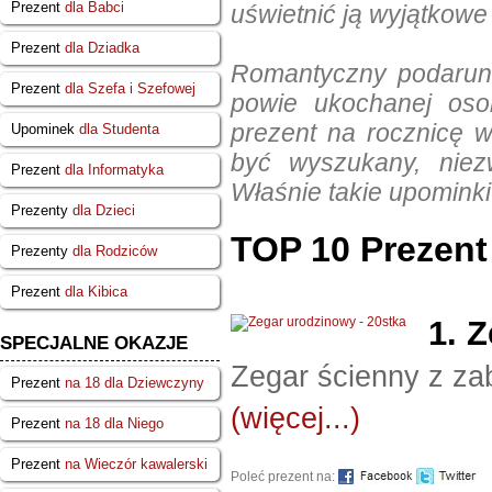
Prezent
dla Babci
uświetnić ją wyjątkowe
Prezent
dla Dziadka
Romantyczny podarune
Prezent
dla Szefa i Szefowej
powie ukochanej osob
prezent na rocznicę w
Upominek
dla Studenta
być wyszukany, niez
Prezent
dla Informatyka
Właśnie takie upominki
Prezenty
dla Dzieci
TOP 10 Prezent
Prezenty
dla Rodziców
Prezent
dla Kibica
1.
Z
SPECJALNE OKAZJE
Zegar ścienny z z
Prezent
na 18 dla Dziewczyny
(więcej...)
Prezent
na 18 dla Niego
Prezent
na Wieczór kawalerski
Poleć prezent na: