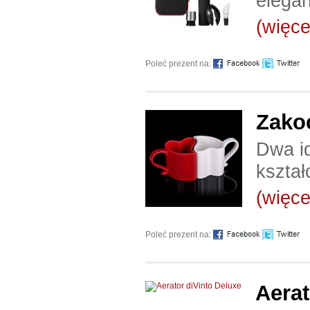
elegan
(więcej
Poleć prezent na:
Zako
Dwa id
kształ
(więcej
Poleć prezent na:
Aerat