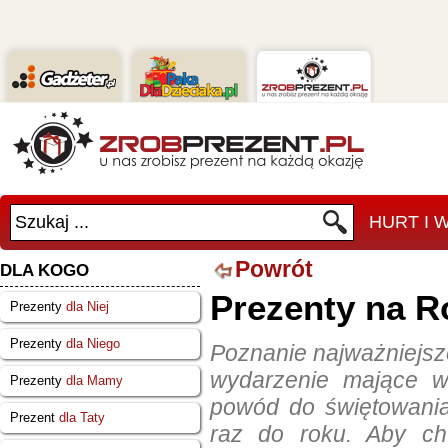
Szukaj ...
HURT I
Powrót
DLA KOGO
Prezenty na R
Prezenty
dla Niej
Prezenty
dla Niego
Poznanie najważniejsze
wydarzenie mające w
Prezenty
dla Mamy
powód do świętowania
Prezent
dla Taty
raz do roku. Aby chw