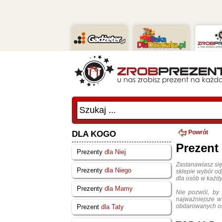
Szukaj ...
Powrót
DLA KOGO
Prezent
Prezenty
dla Niej
Zastanawiasz się
Prezenty
dla Niego
sklepie wybór od
dla osób w każdy
Prezenty
dla Mamy
Nie pozwól, by
najważniejsze w
obdarowanych os
Prezent
dla Taty