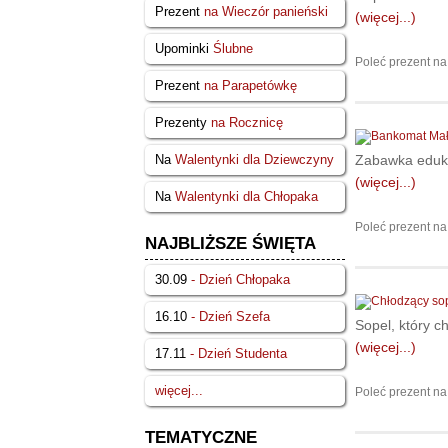
Prezent
na Wieczór panieński
(więcej...)
Upominki
Ślubne
Poleć prezent na
Prezent
na Parapetówkę
Prezenty
na Rocznicę
Zabawka eduka
Na
Walentynki dla Dziewczyny
(więcej...)
Na
Walentynki dla Chłopaka
Poleć prezent na
NAJBLIŻSZE ŚWIĘTA
30.09
- Dzień Chłopaka
16.10
- Dzień Szefa
Sopel, który c
(więcej...)
17.11
- Dzień Studenta
więcej...
Poleć prezent na
TEMATYCZNE