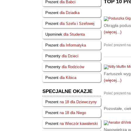
TOP 10 Pr
Prezent
dla Babci
Prezent
dla Dziadka
Prezent
dla Szefa i Szefowej
Okrągła podus
(więcej...)
Upominek
dla Studenta
Poleć prezent na
Prezent
dla Informatyka
Prezenty
dla Dzieci
Prezenty
dla Rodziców
Fartuszek wygl
Prezent
dla Kibica
(więcej...)
SPECJALNE OKAZJE
Poleć prezent na
Prezent
na 18 dla Dziewczyny
Pozostałe, ci
Prezent
na 18 dla Niego
Prezent
na Wieczór kawalerski
Napowietrza w