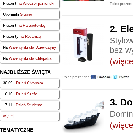
Prezent
na Wieczór panieński
Poleć prezent
Upominki
Ślubne
Prezent
na Parapetówkę
2.
El
Prezenty
na Rocznicę
Stylow
Na
Walentynki dla Dziewczyny
bez wy
Na
Walentynki dla Chłopaka
(więcej
NAJBLIŻSZE ŚWIĘTA
Poleć prezent na:
30.09
- Dzień Chłopaka
16.10
- Dzień Szefa
3.
Do
17.11
- Dzień Studenta
Domin
więcej...
(więcej
TEMATYCZNE