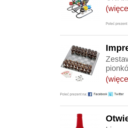
(więcej
Poleć prezent
Impr
Zestaw
pionkó
(więcej
Poleć prezent na:
Otwie