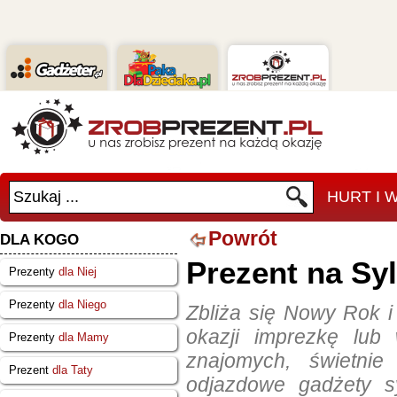
Szukaj ...
HURT I
Powrót
DLA KOGO
Prezent na Sy
Prezenty
dla Niej
Prezenty
dla Niego
Zbliża się Nowy Rok i 
okazji imprezkę lub
Prezenty
dla Mamy
znajomych, świetnie
Prezent
dla Taty
odjazdowe gadżety sy