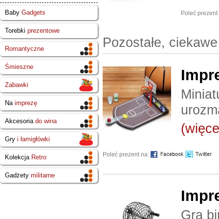
Baby
Gadgets
Poleć prezent
Torebki
prezentowe
Pozostałe, ciekawe
Romantyczne
Śmieszne
Impr
Zabawki
Minia
Na
imprezę
urozm
Akcesoria
do wina
(więcej
Gry
i łamigłówki
Poleć prezent na:
Kolekcja
Retro
Gadżety
militarne
Impr
Gra bi