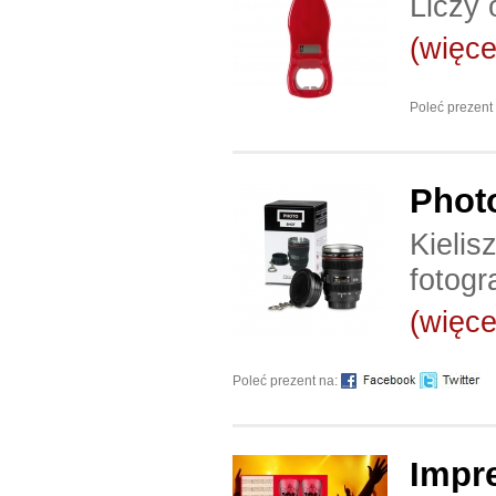
Liczy 
(więcej
Poleć prezent
Photo
Kielis
fotogr
(więcej
Poleć prezent na:
Impr