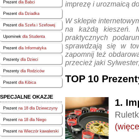
Prezent
dla Babci
imprezę i urozmaicą d
Prezent
dla Dziadka
W sklepie internetowy
Prezent
dla Szefa i Szefowej
na każdą kieszeń. 
praktycznych podarun
Upominek
dla Studenta
sprawdzają się w tow
Prezent
dla Informatyka
zapomnij też obdarowa
Prezenty
dla Dzieci
przecież jaki Sylwester,
Prezenty
dla Rodziców
TOP 10 Prezent
Prezent
dla Kibica
SPECJALNE OKAZJE
1.
Im
Prezent
na 18 dla Dziewczyny
Ruletk
Prezent
na 18 dla Niego
(więcej
Prezent
na Wieczór kawalerski