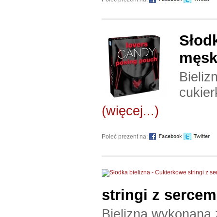
Słodk
męsk
Bieli
cukier
(więcej...)
Poleć prezent na:
stringi z sercem
Bielizna wykonana 