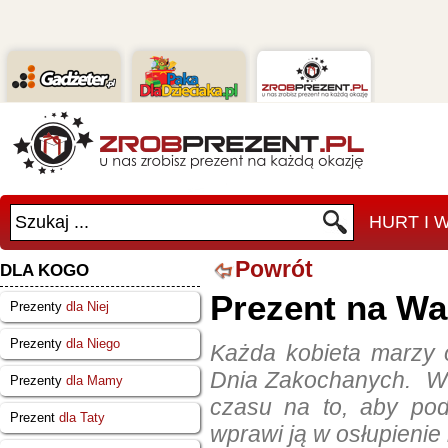
Szukaj ...
HURT I
Powrót
DLA KOGO
Prezent na Wa
Prezenty
dla Niej
Prezenty
dla Niego
Każda kobieta marzy 
Dnia Zakochanych. W t
Prezenty
dla Mamy
czasu na to, aby pod
Prezent
dla Taty
wprawi ją w osłupienie