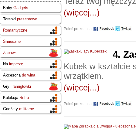
Teraz twój mężczyz
Baby
Gadgets
(więcej...)
Torebki
prezentowe
Poleć prezent na:
Romantyczne
Śmieszne
4.
Za
Zabawki
Kubek w kształcie s
Na
imprezę
wrzątkiem.
Akcesoria
do wina
(więcej...)
Gry
i łamigłówki
Kolekcja
Retro
Poleć prezent na:
Gadżety
militarne