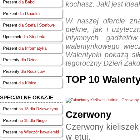
Prezent
dla Babci
kochasz. Jaki jest ide
Prezent
dla Dziadka
W naszej ofercie zna
Prezent
dla Szefa i Szefowej
piękne, jak i użytec
intymnych gadżetó
Upominek
dla Studenta
walentynkowego wiec
Prezent
dla Informatyka
Walentynki pokażą si
Prezenty
dla Dzieci
tegoroczny Dzień Zako
Prezenty
dla Rodziców
TOP 10 Walentyn
Prezent
dla Kibica
SPECJALNE OKAZJE
Prezent
na 18 dla Dziewczyny
Czerwony
Prezent
na 18 dla Niego
Czerwony kieliszek
Prezent
na Wieczór kawalerski
w etui.