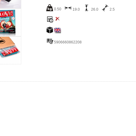
0.50
19.0
26.0
2.5
5906660862208