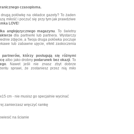
granicznego czasopisma.
ją drugą połówkę na okładce gazety? To żaden
zą miłość i poczuć się przy tym jak prawdziwe
mka LOVE
!
dka anglojęzycznego magazynu
. To świetny
akterze
dla partnerki lub partnera. Wystarczy
wiednie zdjęcie, a Twoja druga połówka poczuje
ciekawe lub zabawne ujęcie, efekt zaskoczenia
 partnerów, którzy posługują się różnymi
icę
albo jako drobny
podarunek bez okazji
. To
ego
. Nawet jeśli nie znasz zbyt dobrze
zentu sprawi, że zostaniesz przez nią miło
x15 cm - nie musisz go specjalnie wycinać
tórej zamierzasz wręczyć ramkę
owiesić na ścianie