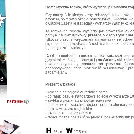
Romantyczna ramka, która wygląda jak okładka za
Czy marzyliście kiedyś, żeby zobaczyć siebie i swo
problem, bo teraz możecie bardzo łatwo uwiecznić was
gwiazdy! Gazeta jest zbędna - wystarczy Wam tylko
Ra
Ta ramka na zdjęcia wygląda jak prawdziwa
okła
pomysł na
nietuzinkowy prezent o osobistym char
tylko, że przed jej wręczeniem umieścisz w niej odpo
się doceniona i kochana. A jeśli wybierzesz jakieś 
będzie jeszcze większy!
Dzięki angielskim napisom ramka
sprawdzi się u
językami
. Można podarować ją
na Walentynki
,
roczn
również oryginalny
dodatek do prezentu ślubn
obdarowywanej pary, możliwość personalizacji pre
zapamiętany.
Prezent w pigułce:
- wycięcie na zdjęcie w kształcie serca
- do ramki pasuje standardowe zdjęcie w rozmiarze 10
- szybka wykonana z prawdziwego szkła
następne
- umieść w niej wspólne zdjęcie lub fotografię pary, k
- napisy w języku angielskim
- rozmiar okładki: 25x17,5cm
- ramkę można postawić na płaskiej powierzchni lub p
25 cm
17.5 cm