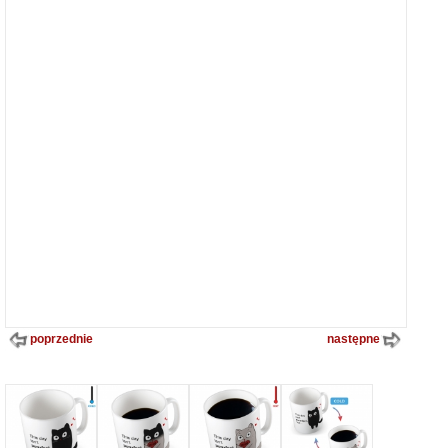
poprzednie
następne