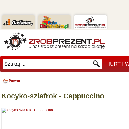
Szukaj ...
HURT I
Powrót
Kocyko-szlafrok - Cappuccino