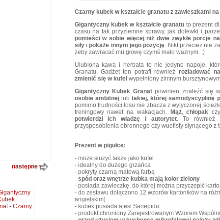
Czarny kubek w kształcie granatu z zawieszkami na 
Gigantyczny kubek w kształcie granatu
to prezent dl
czasu na tak przyziemne sprawy, jak dolewki i parze
pomieści w sobie więcej niż dwie zwykłe porcje na
siły
i
pokaże innym jego pozycję
. Nikt przecież nie 
żeby zawracać mu głowę czymś mało ważnym. ;)
Ulubiona kawa i herbata to nie jedyne napoje, kt
Granatu. Gadżet ten potrafi również
rozładować na
zmienić się w kufel
wypełniony zimnym bursztynowy
Gigantyczny Kubek Granat
powinien znaleźć się
osobie ambitnej
lub
takiej, której samodyscyplinę 
pomimo trudności losu nie zbacza z wytyczonej ścieżk
treningowy nawet na wakacjach.
Mąż
,
chłopak
czy
potwierdzi ich władzę i autorytet
. To również
przysposobienia obronnego czy wuefisty słynącego z t
Prezent w pigułce:
- może służyć także jako kufel
- idealny do dużego grzańca
następne
- pokryty czarną matową farbą
-
spód oraz wnętrze kubka mają kolor zielony
- posiada zawleczkę, do której można przyczepić karto
- do zestawu dołączono 12 wzorów kartoników na różne
angielskim)
- kubek posiada atest Sanepidu
- produkt chroniony Zarejestrowanym Wzorem Wspó