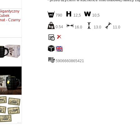
-
przed użyciem w kuchence mikrofalowej należy zd
790
12,5
10,5
0.54
16.0
13.0
11.0
5906660865421