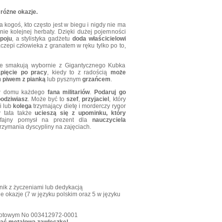
różne okazje.
a kogoś, kto często jest w biegu i nigdy nie ma
nie kolejnej herbaty. Dzięki dużej pojemności
poju
, a stylistyka gadżetu
doda właścicielowi
zaczepi człowieka z granatem w ręku tylko po to,
óre smakują wybornie z Gigantycznego Kubka
pięcie po pracy
, kiedy to z radością
może
m
piwem z pianką
lub pysznym
grzańcem
.
 w domu każdego
fana militariów
.
Podaruj go
podziwiasz
. Może być to
szef
,
przyjaciel
, który
i lub
kolega
trzymający dietę i morderczy rygor
 tata także
ucieszą się z upominku, który
 fajny pomysł na prezent dla
nauczyciela
rzymania dyscypliny na zajęciach.
nik z życzeniami lub dedykacją
 okazje (7 w języku polskim oraz 5 w języku
lnotowym No 003412972-0001