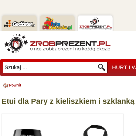
Szukaj ...
HURT I
Powrót
Etui dla Pary z kieliszkiem i szklank