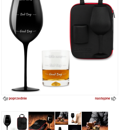
poprzednie
następne