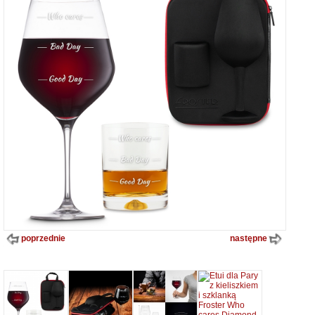
poprzednie
następne