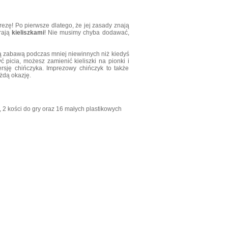
rezę! Po pierwsze dlatego, że jej zasady znają
rają
kieliszkami
! Nie musimy chyba dodawać,
oną zabawą podczas mniej niewinnych niż kiedyś
ć picia, możesz zamienić kieliszki na pionki i
ersję chińczyka. Imprezowy chińczyk to także
żdą okazję.
 2 kości do gry oraz 16 małych plastikowych