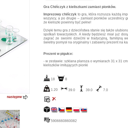
Gra Chińczyk z kieliszkami zamiast pionków.
Imprezowy chińczyk
to gra, która rozrusza każdą imp
wszyscy, a po drugie – zamiast pionków uczestnicy g
że kieliszki powinny być pełne!
Dzięki temu gra z dzieciństwa stanie się także ulubi
spotkań towarzyskich. A kiedy będziesz miał już dosy
zagrać ze swoimi dziećmi w tradycyjną, familijną w
świetny pomysł na oryginalny i zabawny prezent na ka
Prezent w pigułce:
- w zestawie: szklana plansza o wymiarach 31 x 31 cm,
kieliszków imitujących pionki
18
8
1.20
39.0
39.0
7.0
następne
5906660860082