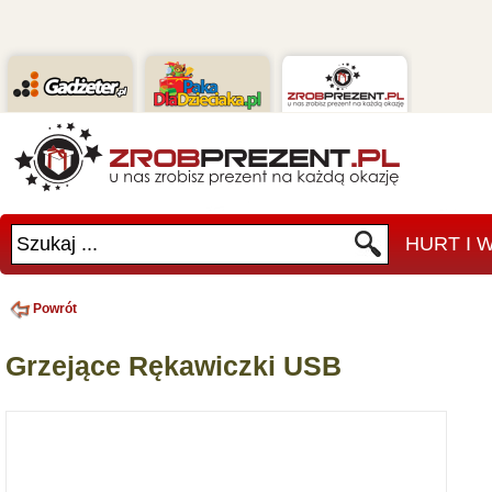
Szukaj ...
HURT I
Powrót
Grzejące Rękawiczki USB