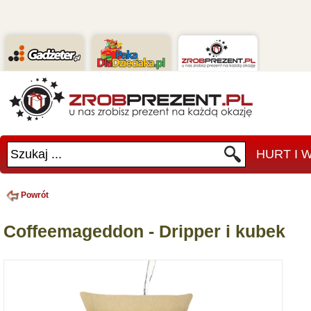
Szukaj ...
HURT I
Powrót
Coffeemageddon - Dripper i kubek