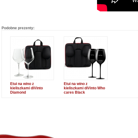
Podobne prezenty:
Etui na wino z
Etui na wino z
kieliszkami diVinto
kieliszkami diVinto Who
Diamond
cares Black