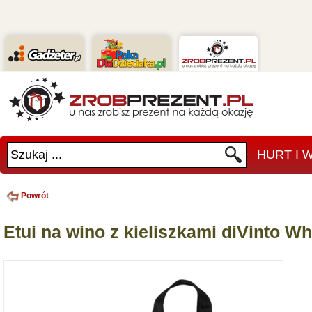
Szukaj ...
HURT I
Powrót
Etui na wino z kieliszkami diVinto 