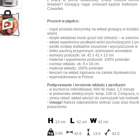
z pracy w porze obiadowej. Znasz mistrza domow
śniadań? Grzejący rogal croissant będzie trafionym 
Czwartek.
Prezent w pigułce:
- rogal posiada kieszonkę na wkład grzejący w kształci
wiśni)
- dzięki wkładowi może grzać lub chłodzić – w zależno
- wkład wypełniony pestkami wiśni pochodzącymi z po
- pestki zostały dokładnie osuszone i wyczyszczone 
- lekko pachną przyjemnym, wiśniowym aromatem
- wymiary poduszki: ok. 42 x 42 x 13 cm
- materiał i wypełnienie poduszki: 100% poliester
- rozmiar wkładu: ok. 9 x 18 cm
- materiał wkładu: 100% poliester
- kieszeń na wkład zapinana na zamek błyskawiczny
- wyprodukowano w Polsce
Podgrzewanie i mrożenie wkładu z pestkami:
- w kuchence mikrofalowej: 600 W, maks. 1,5 minuty
- w piekarniku elektrycznym: temp. 100 st. Celsjusza, o
- zimny okład: wkład włożyć do zamrażarki lub lodówki
- Uwaga!
Należy odpowiednio dobrać czas oraz moc/te
poparzenia.
13 cm
42 cm
42 cm
0.60
42.0
13.0
42.0