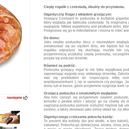
Ciepły rogalik z czekoladą, idealny do przytulania.
Gigantyczny Rogal z wkładem grzejącym:
Grzejący Croissant to poduszka w kształcie giganty
który wygląda jak tabliczka czekolady. Ta oryginaln
wyglądzie. Wkład wypełniony jest pestkami wiśni, któ
Podgrzewa się go w mikrofalówce i można to robić wiel
Do domu:
Jako zwykła poduszka (lecz o niezwykłym wyglądzie
zrelaksować się po ciężkim dniu, ale będzie też o
rogaliku odprężysz się słuchając muzyki lub cz
przyjemnością przytulisz ciepłą poduszkę, szczególn
przyda się podczas drzemki.
Również na podróż:
Poduszka grzejący rogal to nie tylko wyjątkowa po
zapewniając wygodę oraz ułatwiając drzemkę. Założon
stać się pretekstem do rozpoczęcia miłej ro
współpasażerkami ;), np. w samolocie czy pociągu. J
domu lub w biurze, gdzie przyjemnie rozgrzeje kark i p
Grzejąca poduszka o smakowitym wyglądzie:
Aby móc cieszyć się przyjemnym ciepłem poduszki, 
następne
termofor z pestek wiśni i włożyć go na chwilę do mi
nagrzana poduszka pomoże rozluźnić mięśnie lub uś
osobno, a także stosować jako zimny okład np. na stłu
Gigantycznego croissanta pokocha każdy:
To prezent dla kobiety (bo jest słodki, a bez kalorii
zabawny). Pokocha go dziewczyna, siostra, żona, przyj