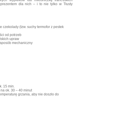
ych wypieków lub miłośniczkę francuskich
prezentem dla nich – i to nie tylko w Tłusty
e czekolady (tzw. suchy termofor z pestek
ści od potrzeb
lskich upraw
w sposób mechaniczny
k. 15 min.
 na ok. 30 – 40 minut
mperaturę grzania, aby nie doszło do