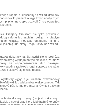
cznego rogala z kieszenią na wkład grzejący,
a poduszka to prezent o wyjątkowo apetycznym
rych przyjemne ciepło pozwoli Ci się odprężyć.
okrotnie.
), Grzejący Croissant nie tylko pozwoli ci
zdobą salonu lub sypialni. Leżąc na ciepłym
ytając książkę. Podczas oglądania filmu z
ie jesienią lub zimą. Rogal użyty bez wkładu
duszka dekoracyjna. Sprawdzi się w podróży,
y na szyję wygląda na tyle ciekawie, że może
zmowy ze współpasażerami (lub pięknymi
ako wygodny zagłówek rogal sprawdzi się też w
ozwoli cieszyć się chwilą relaksu.
wystarczy wyjąć z jej kieszeni czekoladowy
krofalówki lub piekarnika elektrycznego. Tak
mierzyć ból. Termoforu można również używać
czenia.
), a także dla mężczyzny (bo jest praktyczny i
aciel, a nawet brat, który lubi drażnić kolegów