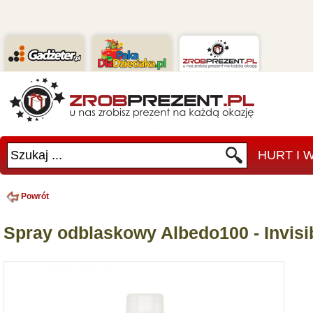
Szukaj ...
HURT I
Powrót
Spray odblaskowy Albedo100 - Invisib