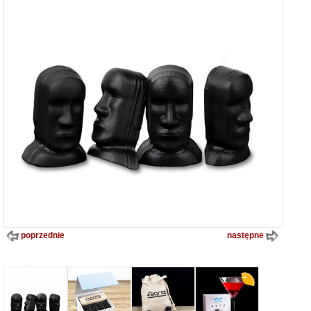
poprzednie
następne