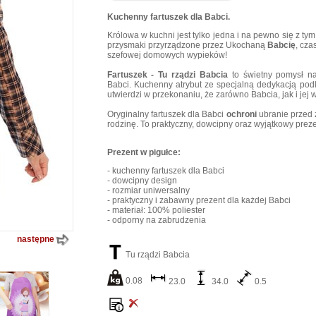
Kuchenny fartuszek dla Babci.
Królowa w kuchni jest tylko jedna i na pewno się z ty
przysmaki przyrządzone przez Ukochaną
Babcię
, cza
szefowej domowych wypieków!
Fartuszek - Tu rządzi Babcia
to świetny pomysł na
Babci. Kuchenny atrybut ze specjalną dedykacją pod
utwierdzi w przekonaniu, że zarówno Babcia, jak i jej 
Oryginalny fartuszek dla Babci
ochroni
ubranie przed 
rodzinę. To praktyczny, dowcipny oraz wyjątkowy preze
Prezent w pigułce:
- kuchenny fartuszek dla Babci
- dowcipny design
- rozmiar uniwersalny
- praktyczny i zabawny prezent dla każdej Babci
- materiał: 100% poliester
- odporny na zabrudzenia
następne
Tu rządzi Babcia
0.08
23.0
34.0
0.5