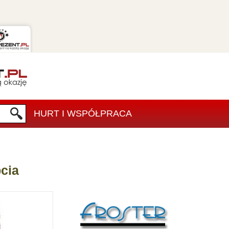
HURT I WSPÓŁPRACA
bcia