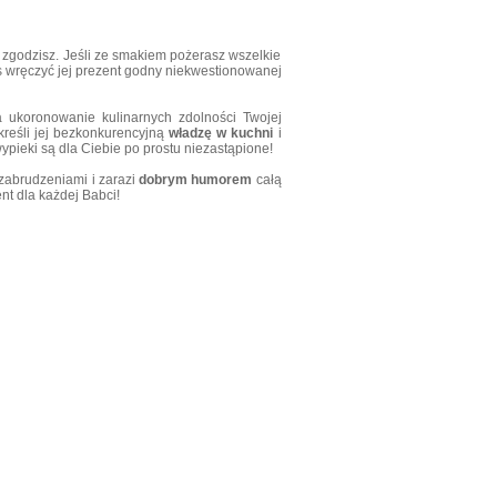
m zgodzisz. Jeśli ze smakiem pożerasz wszelkie
s wręczyć jej prezent godny niekwestionowanej
 ukoronowanie kulinarnych zdolności Twojej
kreśli jej bezkonkurencyjną
władzę w kuchni
i
wypieki są dla Ciebie po prostu niezastąpione!
zabrudzeniami i zarazi
dobrym humorem
całą
nt dla każdej Babci!